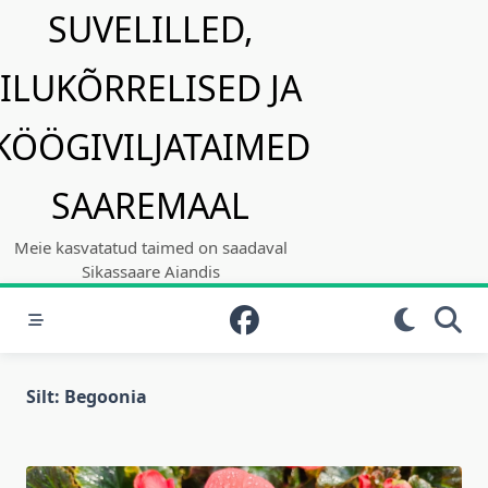
Skip
SUVELILLED,
to
content
ILUKÕRRELISED JA
KÖÖGIVILJATAIMED
SAAREMAAL
Meie kasvatatud taimed on saadaval
Sikassaare Aiandis
Silt:
Begoonia