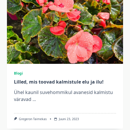
Blogi
Lilled, mis toovad kalmistule elu ja ilu!
Ühel kaunil suvehommikul avanesid kalmistu
väravad
...
Gregeron Taimekas
Juuni 23, 2023