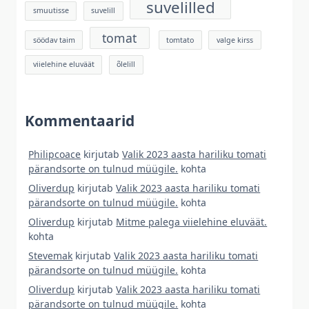
suvelilled
smuutisse
suvelill
tomat
söödav taim
tomtato
valge kirss
viielehine eluväät
õlelill
Kommentaarid
Philipcoace
kirjutab
Valik 2023 aasta hariliku tomati
pärandsorte on tulnud müügile.
kohta
Oliverdup
kirjutab
Valik 2023 aasta hariliku tomati
pärandsorte on tulnud müügile.
kohta
Oliverdup
kirjutab
Mitme palega viielehine eluväät.
kohta
Stevemak
kirjutab
Valik 2023 aasta hariliku tomati
pärandsorte on tulnud müügile.
kohta
Oliverdup
kirjutab
Valik 2023 aasta hariliku tomati
pärandsorte on tulnud müügile.
kohta