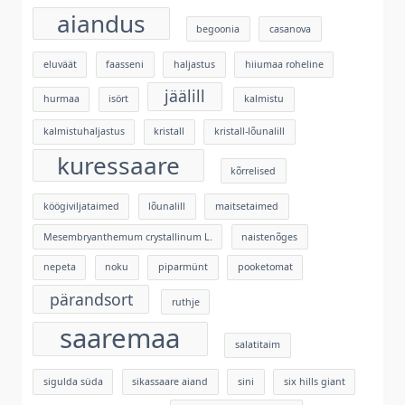
aiandus
begoonia
casanova
eluväät
faasseni
haljastus
hiiumaa roheline
jäälill
hurmaa
isört
kalmistu
kalmistuhaljastus
kristall
kristall-lõunalill
kuressaare
kõrrelised
köögiviljataimed
lõunalill
maitsetaimed
Mesembryanthemum crystallinum L.
naistenõges
nepeta
noku
piparmünt
pooketomat
pärandsort
ruthje
saaremaa
salatitaim
sigulda süda
sikassaare aiand
sini
six hills giant