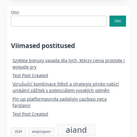
Otsi
Otsi
Viimased postitused
Szybkie bonusy vavada dla tych, którzy cenią prostotę i
wygodę gry
Test Post Created
Vzrušující kombinace štěstí a strategie plinko nabízí
unikátní zážitek s potenciálem vysokých odměn
Pin up platformasında sadəliyin cazibəsi necə
fərqlənir
Test Post Created
aiand
2024
adaptogeen