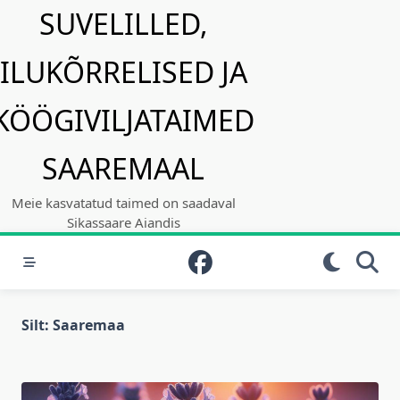
Skip
SUVELILLED,
to
content
ILUKÕRRELISED JA
KÖÖGIVILJATAIMED
SAAREMAAL
Meie kasvatatud taimed on saadaval
Sikassaare Aiandis
Silt:
Saaremaa