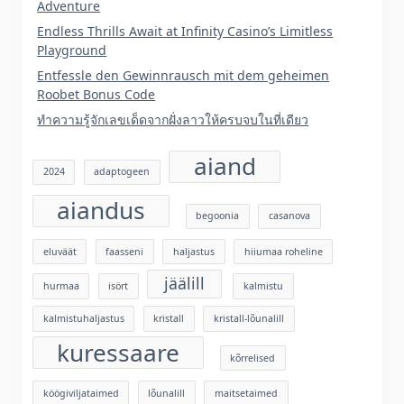
Adventure
Endless Thrills Await at Infinity Casino’s Limitless
Playground
Entfessle den Gewinnrausch mit dem geheimen
Roobet Bonus Code
ทำความรู้จักเลขเด็ดจากฝั่งลาวให้ครบจบในที่เดียว
aiand
2024
adaptogeen
aiandus
begoonia
casanova
eluväät
faasseni
haljastus
hiiumaa roheline
jäälill
hurmaa
isört
kalmistu
kalmistuhaljastus
kristall
kristall-lõunalill
kuressaare
kõrrelised
köögiviljataimed
lõunalill
maitsetaimed