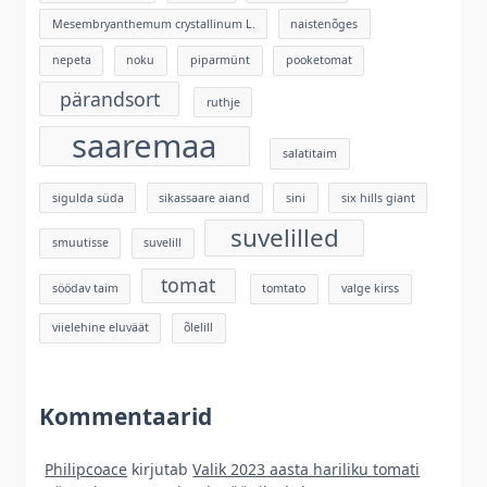
Mesembryanthemum crystallinum L.
naistenõges
nepeta
noku
piparmünt
pooketomat
pärandsort
ruthje
saaremaa
salatitaim
sigulda süda
sikassaare aiand
sini
six hills giant
suvelilled
smuutisse
suvelill
tomat
söödav taim
tomtato
valge kirss
viielehine eluväät
õlelill
Kommentaarid
Philipcoace
kirjutab
Valik 2023 aasta hariliku tomati