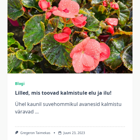
Blogi
Lilled, mis toovad kalmistule elu ja ilu!
Ühel kaunil suvehommikul avanesid kalmistu
väravad
...
Gregeron Taimekas
Juuni 23, 2023