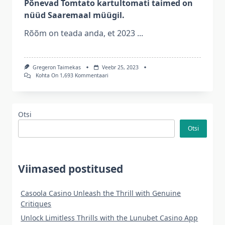
Põnevad Tomtato kartultomati taimed on
nüüd Saaremaal müügil.
Rõõm on teada anda, et 2023
...
Gregeron Taimekas
Veebr 25, 2023
Põnevad
Kohta On 1,693 Kommentaari
Tomtato
Kartultomati
Taimed
On
Nüüd
Otsi
Saaremaal
Otsi
Müügil.
Viimased postitused
Casoola Casino Unleash the Thrill with Genuine
Critiques
Unlock Limitless Thrills with the Lunubet Casino App