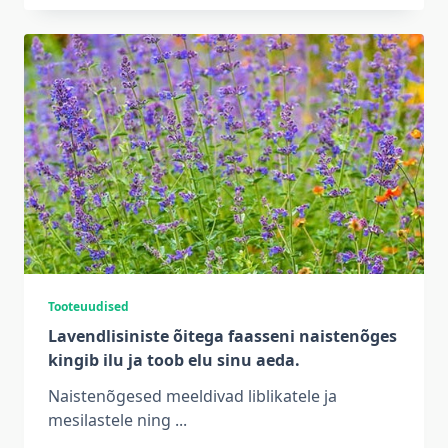
Tooteuudised
Lavendlisiniste õitega faasseni naistenõges
kingib ilu ja toob elu sinu aeda.
Naistenõgesed meeldivad liblikatele ja
mesilastele ning
...