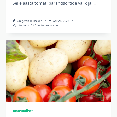
Selle aasta tomati pärandsortide valik ja
...
Gregeron Taimekas
Apr 21, 2023
Valik
Kohta On 12,184 Kommentaari
2023
Aasta
Hariliku
Tomati
Pärandsorte
On
Tulnud
Müügile.
Tooteuudised