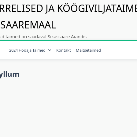
RRELISED JA KÖÖGIVILJATAIM
SAAREMAAL
ud taimed on saadaval Sikassaare Aiandis
2024 Hooaja Taimed
Kontakt
Maitsetaimed
yllum