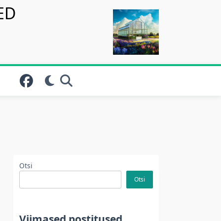
ED
Otsi
Otsi
Viimased postitused