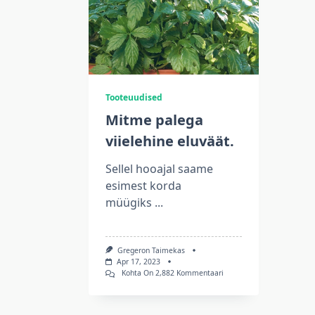
Tooteuudised
Mitme palega
viielehine eluväät.
Sellel hooajal saame
esimest korda
müügiks
...
Gregeron Taimekas
Apr 17, 2023
Mitme
Kohta On 2,882 Kommentaari
Palega
Viielehine
Eluväät.